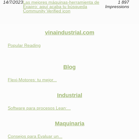
14/7/2023
Las mejores máquinas-herramienta de
1 897
Exapro: aquí acaba tu búsqueda
Impressions
Community Verified icon
vinaindustrial.com
Popular Reading
Blog
Flexi-Motores: tu mejor...
Industrial
Software para procesos Lean:...
Maquinaria
Consejos para Evaluar un...